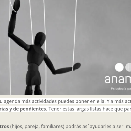
u agenda más actividades puedes poner en ella. Y a más a
rías y de pendientes.
Tener estas largas listas hace que p
tros
(hijos, pareja, familiares) podrás así ayudarles a ser má