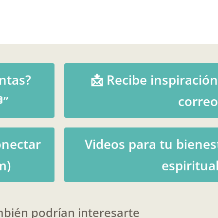
ntas?
📩 Recibe inspiración
”
correo
onectar
Videos para tu bienes
m)
espiritual
bién podrían interesarte