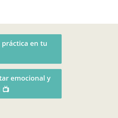
 práctica en tu
tar emocional y
 📺