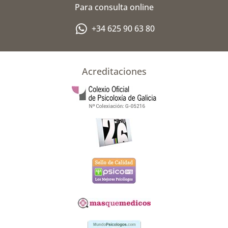
l
Para consulta online
u
s
+34 625 90 63 80
-
g
Acreditaciones