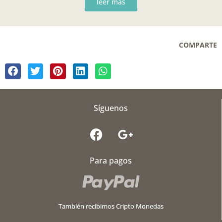
leer más
COMPARTE
Síguenos
F
G
a
o
c
o
Para pagos
e
g
b
l
o
e
o
-
También recibimos Cripto Monedas
k
p