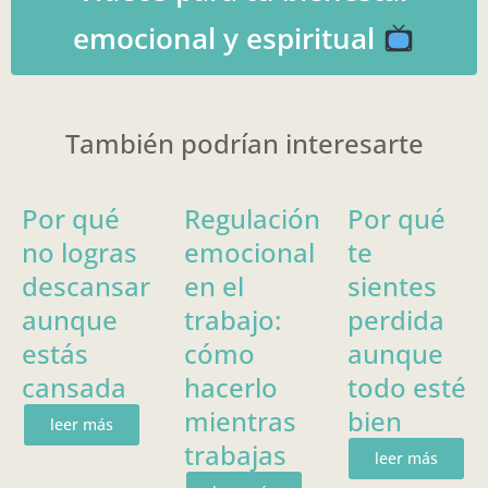
emocional y espiritual
También podrían interesarte
Por qué
Regulación
Por qué
no logras
emocional
te
descansar
en el
sientes
aunque
trabajo:
perdida
estás
cómo
aunque
cansada
hacerlo
todo esté
mientras
bien
leer más
trabajas
leer más