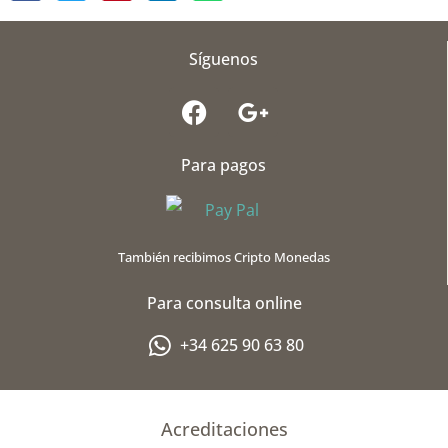
Síguenos
F
G
a
o
c
o
Para pagos
e
g
b
l
o
e
o
-
También recibimos Cripto Monedas
k
p
l
Para consulta online
u
s
+34 625 90 63 80
-
g
Acreditaciones