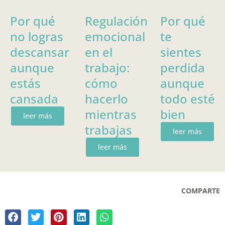
Por qué
Regulación
Por qué
no logras
emocional
te
descansar
en el
sientes
aunque
trabajo:
perdida
estás
cómo
aunque
cansada
hacerlo
todo esté
mientras
bien
leer más
trabajas
leer más
leer más
COMPARTE