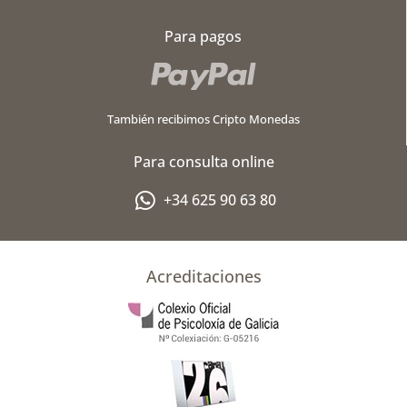
c
o
Para pagos
e
g
b
l
o
e
o
-
También recibimos Cripto Monedas
k
p
l
Para consulta online
u
s
+34 625 90 63 80
-
g
Acreditaciones