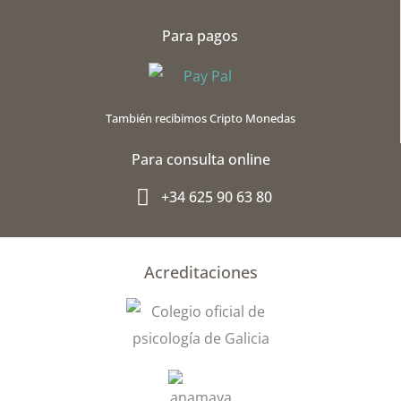
c
o
Para pagos
e
g
b
l
o
e
o
-
También recibimos Cripto Monedas
k
p
l
Para consulta online
u
s
+34 625 90 63 80
-
g
Acreditaciones