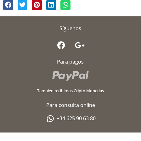
Síguenos
F
G
a
o
c
o
Para pagos
e
g
b
l
o
e
o
-
También recibimos Cripto Monedas
k
p
l
Para consulta online
u
s
+34 625 90 63 80
-
g