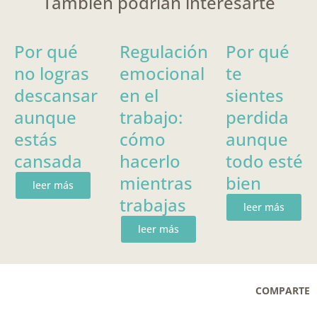
También podrían interesarte
Por qué
Regulación
Por qué
no logras
emocional
te
descansar
en el
sientes
aunque
trabajo:
perdida
estás
cómo
aunque
cansada
hacerlo
todo esté
mientras
bien
leer más
trabajas
leer más
leer más
COMPARTE