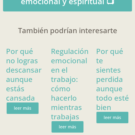
emocional y espiritual 📺
También podrían interesarte
Por qué
Regulación
Por qué
no logras
emocional
te
descansar
en el
sientes
aunque
trabajo:
perdida
estás
cómo
aunque
cansada
hacerlo
todo esté
mientras
bien
leer más
trabajas
leer más
leer más