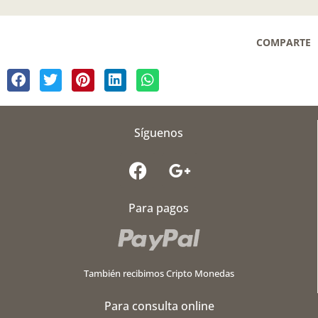
COMPARTE
Síguenos
F
G
a
o
c
o
Para pagos
e
g
b
l
o
e
o
-
También recibimos Cripto Monedas
k
p
l
Para consulta online