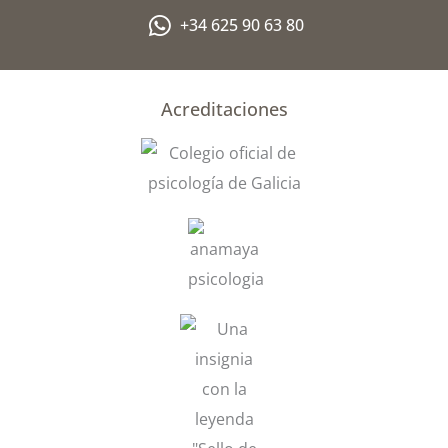
u
s
+34 625 90 63 80
-
g
Acreditaciones