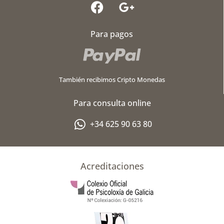
F
G
a
o
c
o
Para pagos
e
g
b
l
o
e
o
-
También recibimos Cripto Monedas
k
p
l
Para consulta online
u
s
+34 625 90 63 80
-
g
Acreditaciones