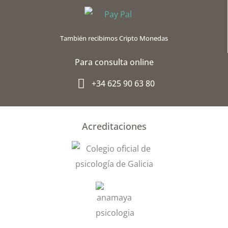
b
l
o
e
o
-
También recibimos Cripto Monedas
k
p
l
Para consulta online
u
s
+34 625 90 63 80
-
g
Acreditaciones