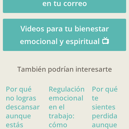
en tu correo
Videos para tu bienestar
emocional y espiritual 📺
También podrían interesarte
Por qué
Regulación
Por qué
no logras
emocional
te
descansar
en el
sientes
aunque
trabajo:
perdida
estás
cómo
aunque