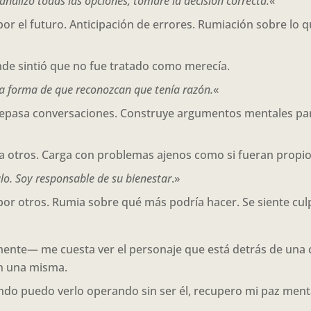
i analizo todas las opciones, tomaré la decisión correcta.
«
or el futuro. Anticipación de errores. Rumiación sobre lo q
onde sintió que no fue tratado como merecía.
 la forma de que reconozcan que tenía razón.
«
. Repasa conversaciones. Construye argumentos mentales pa
a otros. Carga con problemas ajenos como si fueran propio
alo. Soy responsable de su bienestar
.»
por otros. Rumia sobre qué más podría hacer. Se siente cul
mente— me cuesta ver el personaje que está detrás de una 
en una misma.
ndo puedo verlo operando sin ser él, recupero mi paz menta