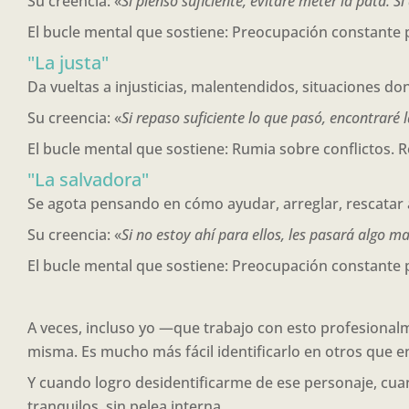
Su creencia: «
Si pienso suficiente, evitaré meter la pata. S
El bucle mental que sostiene: Preocupación constante p
"La justa"
Da vueltas a injusticias, malentendidos, situaciones d
Su creencia: «
Si repaso suficiente lo que pasó, encontraré
El bucle mental que sostiene: Rumia sobre conflictos
"La salvadora"
Se agota pensando en cómo ayudar, arreglar, rescatar 
Su creencia: «
Si no estoy ahí para ellos, les pasará algo m
El bucle mental que sostiene: Preocupación constante 
A veces, incluso yo —que trabajo con esto profesional
misma. Es mucho más fácil identificarlo en otros que 
Y cuando logro desidentificarme de ese personaje, cua
tranquilos, sin pelea interna.