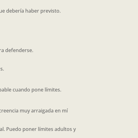
ue debería haber previsto.
ra defenderse.
s.
pable cuando pone límites.
creencia muy arraigada en mí
l. Puedo poner límites adultos y