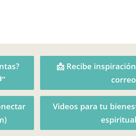
ntas?
📩 Recibe inspiración
”
correo
onectar
Videos para tu bienes
m)
espiritual