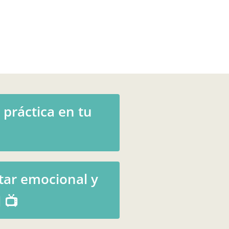
 práctica en tu
tar emocional y
 📺