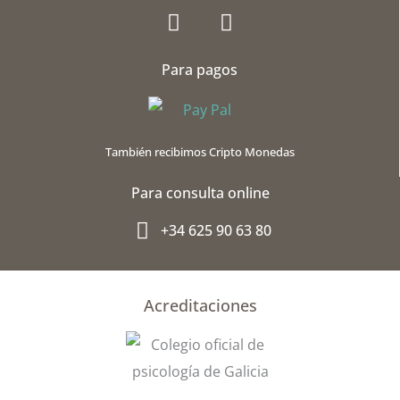
F
G
a
o
c
o
Para pagos
e
g
b
l
o
e
o
-
También recibimos Cripto Monedas
k
p
l
Para consulta online
u
s
+34 625 90 63 80
-
g
Acreditaciones