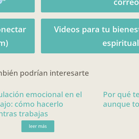
”
correo
onectar
Videos para tu bienes
m)
espiritua
bién podrían interesarte
lación emocional en el
Por qué t
ajo: cómo hacerlo
aunque to
tras trabajas
leer más