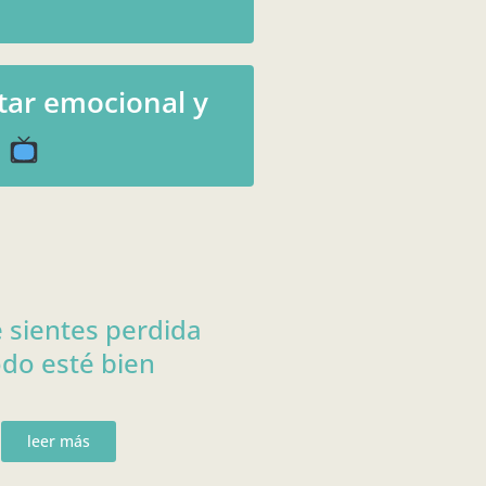
tar emocional y
l
e sientes perdida
do esté bien
leer más