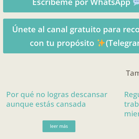
Escríbeme por WhatsApp
Únete al canal gratuito para rec
con tu propósito
(Telegra
Tam
Por qué no logras descansar
Regu
aunque estás cansada
trab
mien
leer más