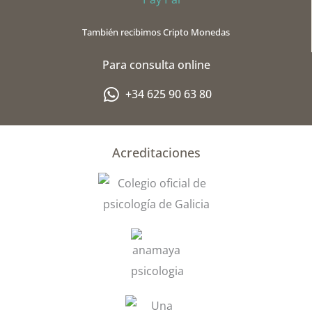
o
e
o
-
También recibimos Cripto Monedas
k
p
l
Para consulta online
u
s
+34 625 90 63 80
-
g
Acreditaciones