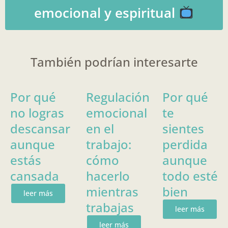
emocional y espiritual
También podrían interesarte
Por qué
Regulación
Por qué
no logras
emocional
te
descansar
en el
sientes
aunque
trabajo:
perdida
estás
cómo
aunque
cansada
hacerlo
todo esté
mientras
bien
leer más
trabajas
leer más
leer más