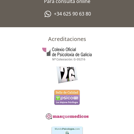
Para consulta online
u
s
+34 625 90 63 80
-
g
Acreditaciones