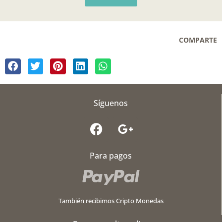
COMPARTE
Síguenos
F
G
a
o
c
o
Para pagos
e
g
b
l
o
e
o
-
También recibimos Cripto Monedas
k
p
l