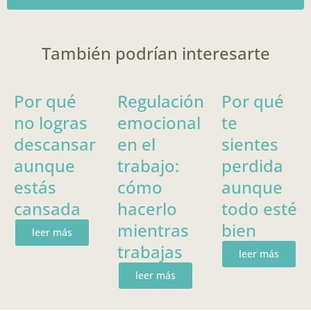
También podrían interesarte
Por qué
Regulación
Por qué
no logras
emocional
te
descansar
en el
sientes
aunque
trabajo:
perdida
estás
cómo
aunque
cansada
hacerlo
todo esté
mientras
bien
leer más
trabajas
leer más
leer más