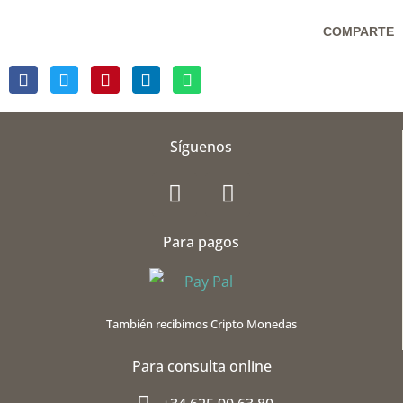
COMPARTE
Síguenos
F
G
a
o
c
o
Para pagos
e
g
b
l
o
e
o
-
También recibimos Cripto Monedas
k
p
l
Para consulta online
u